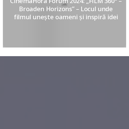
CinemaHora Forum 2024: „FILM 360° –
Broaden Horizons” – Locul unde
filmul unește oameni și inspiră idei