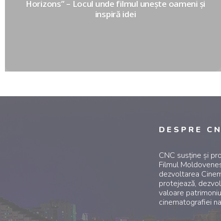
Horizons” – Locul unde filmul unește oameni și
inspiră idei
DESPRE C
CNC susține și p
Filmul Moldovenes
dezvoltarea Cinem
protejează, dezvol
valoare patrimoniu
cinematografiei na