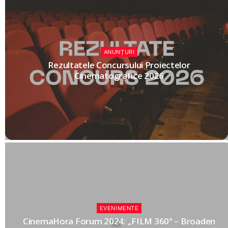
ANUNȚURI
Rezultatele Concursului Proiectelor
Cinematografice 2026
EVENIMENTE
CinemaHora Forum 2024: „FILM 360° – Broaden