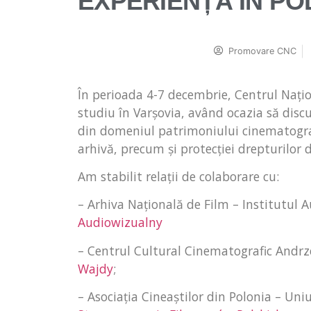
EXPERIENȚĂ ÎN PO
Promovare CNC
În perioada 4-7 decembrie, Centrul Națion
studiu în Varșovia, având ocazia să discu
din domeniul patrimoniului cinematografic,
arhivă, precum și protecției drepturilor 
Am stabilit relații de colaborare cu:
–
Arhiva Națională de Film – Institutul A
Audiowizualny
– Centrul Cultural Cinematografic Andrz
Wajdy
;
– Asociația Cineaștilor din Polonia – Uni