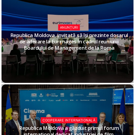
ANUNȚURI
Republica Moldova, invitată să își prezinte dosarul
de aderare la Eurimages în cadrul reuniunii
Boardului de Management de la Roma
COOPERARE INTERNAȚIONALĂ
Republica Moldova a găzduit primul forum
internațional dedicat industriei de film.