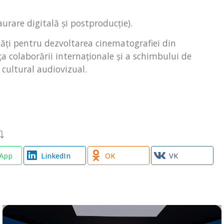
urare digitală și postproducție).
tăți pentru dezvoltarea cinematografiei din
 colaborării internaționale și a schimbului de
cultural audiovizual.
 ⤵
App
LinkedIn
OK
VK