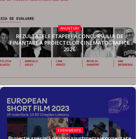
ANUNȚURI
REZULTATELE ETAPEI I A CONCURSULUI DE
FINANȚARE A PROIECTELOR CINEMATOGRAFICE
2026
EVENIMENTE
Proiecție specială de cinci scurtmetraje proiectate