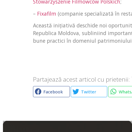
Stowarzyszenie Filmowców Polskich
;
–
Fixafilm
(companie specializată în resta
Această inițiativă deschide noi oportuni
Republica Moldova, subliniind importanța
bune practici în domeniul patrimoniului 
Partajează acest articol cu prietenii:
Facebook
Twitter
Whats