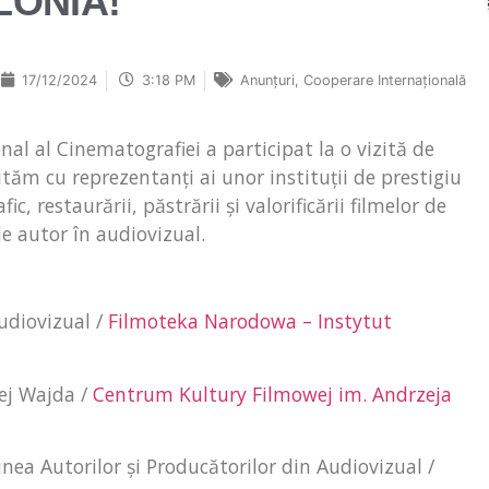
LONIA!
17/12/2024
3:18 PM
Anunțuri
,
Cooperare Internațională
al al Cinematografiei a participat la o vizită de
tăm cu reprezentanți ai unor instituții de prestigiu
 restaurării, păstrării și valorificării filmelor de
de autor în audiovizual.
udiovizual /
Filmoteka Narodowa – Instytut
ej Wajda /
Centrum Kultury Filmowej im. Andrzeja
unea Autorilor și Producătorilor din Audiovizual /