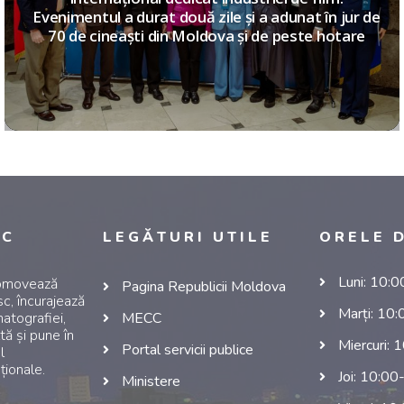
Evenimentul a durat două zile și a adunat în jur de
70 de cineaști din Moldova și de peste hotare
NC
LEGĂTURI UTILE
ORELE 
Luni: 10:
romovează
Pagina Republicii Moldova
c, încurajează
Marți: 10
atografiei,
MECC
tă și pune în
Miercuri: 
Portal servicii publice
l
ționale.
Joi: 10:00
Ministere