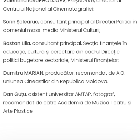
Valentina IUSUPHODJAEV
,
Președinte
, director al
Centrului Național al Cinematografiei;
Sоrin
Șclearuc
, consultant principal al Direcției Politici în
domeniul mass-media Ministerul Culturii;
Bostan Lilia
, consultant principal, Secția finanțele în
educație, cultură și cercetare din cadrul Direcției
politici bugetare sectoriale, Ministerul Finanțelor;
Dumitru MARIAN
, producător, recomandat de A.O.
Uniunea Cineaștilor din Republica Moldova.
Dan Guțu
, asistent universitar AMTAP, fotograf,
recomandat de către Academia de Muzică Teatru și
Arte Plastice