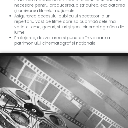
necesare pentru producerea, distribuirea, exploatarea
și arhivarea filmelor naționale.
Asigurarea accesului publicului spectator la un
repertoriu vast de filme care să cuprindă cele mai
variate teme, genuri, stiluri și școli cinematografice din
lume.
Protejarea, dezvoltarea și punerea în valoare a
patrimoniului cinematografiei naționale