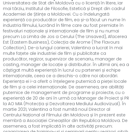
Universitatea de Stat din Moldova cu o licență în litere, iar
mai târziu, Institutul de Filosofie, Estetică și Drept din cadrul
Academiei de Științe a Moldovei. Cu o îndelungată
experiență ca producător de film, ea și-a făcut un nume în
industria filmului, lucrând în filme care au fost premiate în
festivaluri naționale și internaționale de film și nu numai
precum La Limita de Jos a Cerului (The Unsaved), Afacerea
Est (Eastern Business), Colecția de Arome (The Flavours
Collection). De-a lungul carierei, Valentina a lucrat în mai
multe fațete ale industriei de film și publicitate ca
producător, regizor, supervizor de scenariu, manager de
casting, manager de locație și distribuitor. În ultimii ani, ea a
câștigat multă experiență în lucrul cu parteneri și echipe
internaționale, ceea ce a deschis-o către noi abordări.
Experiența ei i-a oferit o înțelegere puternică a pieței locale
de film și a celei internaționale. De asemenea, are abilități
puternice de management de programe și proiecte, cu o
experiență de 20 de ani în urmă ca Manager de Proiect și PR
la AO MIA (Protecția și Dezvoltarea Mediului Audiovizual). În
martie 2021, Valentina a fost numită noul Director al
Centrului Național al Filmului din Moldova și în prezent este
membră a Asociației Cineaștilor din Republica Moldova. De
asemenea, a fost implicată în alte activități precum:
organizarea de training-uri și seminarii pentru regizori, pitch