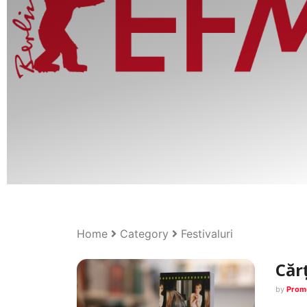
Home
Category
Festivaluri
Căr
by
Prom