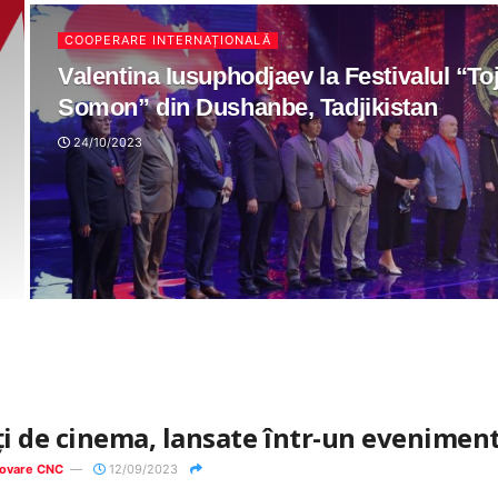
COOPERARE INTERNAȚIONALĂ
Valentina Iusuphodjaev la Festivalul “Toj
Somon” din Dushanbe, Tadjikistan
24/10/2023
ţi de cinema, lansate într-un eveniment
ovare CNC
12/09/2023