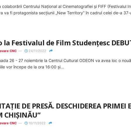
 colaborării Centrului Național al Cinematografiei și FIFF (Festivalul 
 va fi protagonista secțiunii „New Territory” în cadrul celei de-a 37-a 
 la Festivalul de Film Studențesc DEBUT
ovare CNC
24/11/2022
oada 26 - 27 noiembrie la Centrul Cultural ODEON va avea loc o nouă 
iile vor începe de la ora 16:00 şi...
ITAȚIE DE PRESĂ. DESCHIDEREA PRIMEI 
M CHIȘINĂU”
ovare CNC
10/11/2022