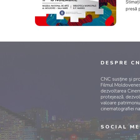
Stimați
presă p
DESPRE C
CNC susține și p
Filmul Moldovenes
dezvoltarea Cinem
protejează, dezvol
valoare patrimoniu
cinematografiei na
SOCIAL ME