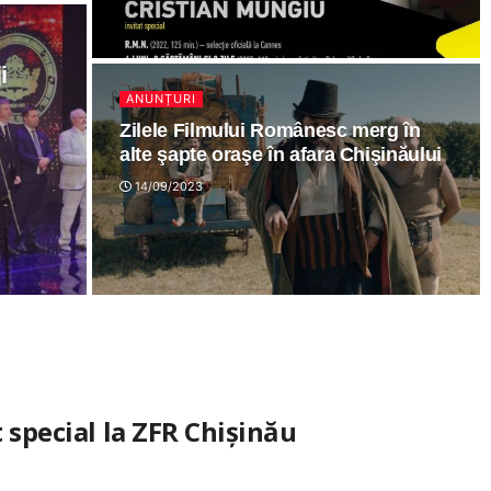
i
ANUNȚURI
Zilele Filmului Românesc merg în
alte şapte oraşe în afara Chişinăului
14/09/2023
 special la ZFR Chişinău