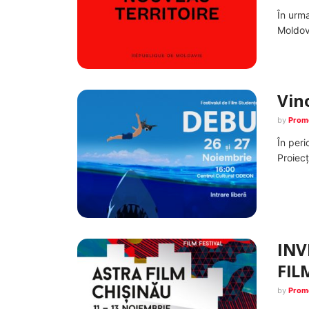
În urma
Moldova
Vino
by
Prom
În peri
Proiecț
INV
FIL
by
Prom