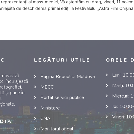
 reprezentanți ai mass-mediei, Vă așteptăm cu drag, vineri, 11 noiemb
rilejuită de deschiderea primei ediții a Festivalului „Astra Film Chișinău”
NC
LEGĂTURI UTILE
ORELE 
Luni: 10:
romovează
Pagina Republicii Moldova
c, încurajează
Marți: 10
atografiei,
MECC
tă și pune în
Miercuri: 
Portal servicii publice
l
ționale.
Joi: 10:00
Ministere
Vineri: 10
CNA
DIA
Monitorul oficial