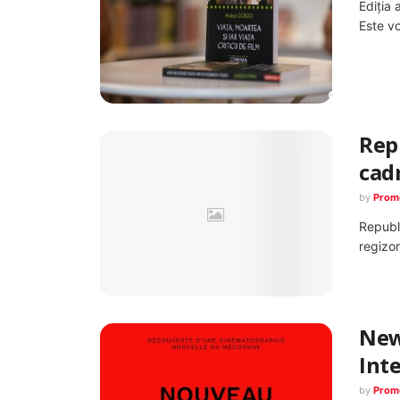
Ediţia 
Este vo
Repu
cadr
by
Prom
Republi
regizor
New 
Int
by
Prom