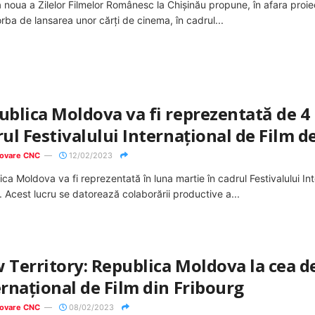
a noua a Zilelor Filmelor Românesc la Chişinău propune, în afara proiecţ
rba de lansarea unor cărţi de cinema, în cadrul...
blica Moldova va fi reprezentată de 4 r
ul Festivalului Internațional de Film de
ovare CNC
12/02/2023
ca Moldova va fi reprezentată în luna martie în cadrul Festivalului Int
. Acest lucru se datorează colaborării productive a...
Territory: Republica Moldova la cea de-
ernațional de Film din Fribourg
ovare CNC
08/02/2023