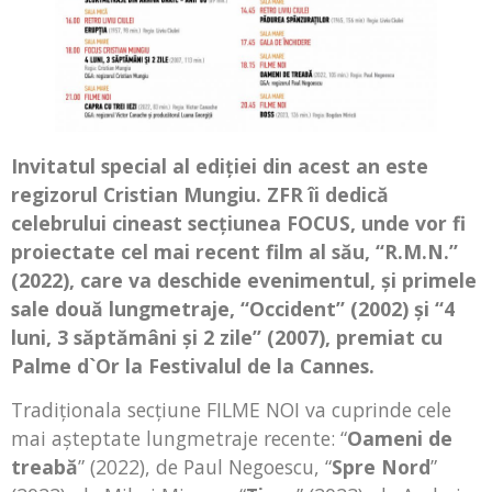
Invitatul special al ediţiei din acest an este
regizorul Cristian Mungiu. ZFR îi dedică
celebrului cineast secţiunea FOCUS, unde vor fi
proiectate cel mai recent film al său, “R.M.N.”
(2022), care va deschide evenimentul, şi primele
sale două lungmetraje, “Occident” (2002) şi “4
luni, 3 săptămâni şi 2 zile” (2007), premiat cu
Palme d`Or la Festivalul de la Cannes.
Tradiţionala secţiune FILME NOI va cuprinde cele
mai aşteptate lungmetraje recente: “
Oameni de
treabă
” (2022), de Paul Negoescu, “
Spre Nord
”