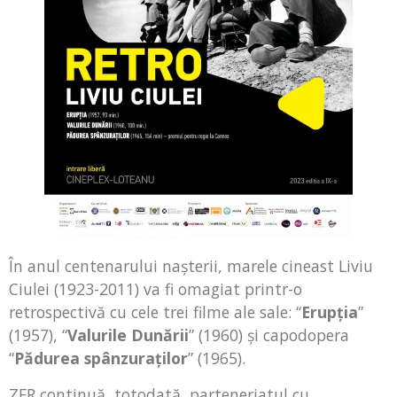
În anul centenarului naşterii, marele cineast Liviu
Ciulei (1923-2011) va fi omagiat printr-o
retrospectivă cu cele trei filme ale sale: “
Erupţia
”
(1957), “
Valurile Dunării
” (1960) şi capodopera
“
Pădurea spânzuraţilor
” (1965).
ZFR continuă, totodată, parteneriatul cu