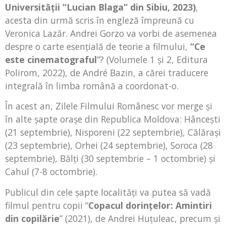
Universităţii “Lucian Blaga” din Sibiu, 2023)
,
acesta din urmă scris în engleză împreună cu
Veronica Lazăr. Andrei Gorzo va vorbi de asemenea
despre o carte esenţială de teorie a filmului,
“Ce
este cinematograful
”? (Volumele 1 şi 2, Editura
Polirom, 2022), de André Bazin, a cărei traducere
integrală în limba română a coordonat-o.
În acest an, Zilele Filmului Românesc vor merge și
în alte şapte oraşe din Republica Moldova: Hânceşti
(21 septembrie), Nisporeni (22 septembrie), Călăraşi
(23 septembrie), Orhei (24 septembrie), Soroca (28
septembrie), Bălţi (30 septembrie – 1 octombrie) şi
Cahul (7-8 octombrie).
Publicul din cele şapte localităţi va putea să vadă
filmul pentru copii “
Copacul dorinţelor: Amintiri
din copilărie
” (2021), de Andrei Huţuleac, precum şi