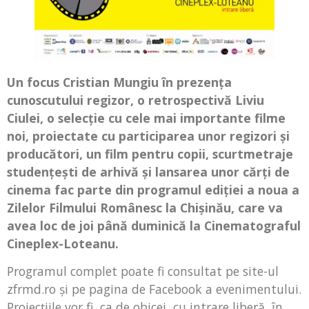
Un focus Cristian Mungiu în prezenţa
cunoscutului regizor, o retrospectivă Liviu
Ciulei, o selecţie cu cele mai importante filme
noi, proiectate cu participarea unor regizori şi
producători, un film pentru copii, scurtmetraje
studenţeşti de arhivă şi lansarea unor cărţi de
cinema fac parte din programul ediţiei a noua a
Zilelor Filmului Românesc la Chişinău, care va
avea loc de joi până duminică la Cinematograful
Cineplex-Loteanu.
Programul complet poate fi consultat pe site-ul
zfrmd.ro şi pe pagina de Facebook a evenimentului.
Proiecţiile vor fi, ca de obicei, cu intrare liberă, în