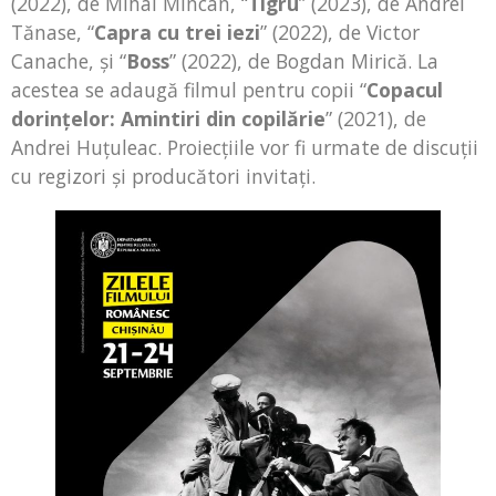
(2022), de Mihai Mincan, “
Tigru
” (2023), de Andrei
Tănase, “
Capra cu trei iezi
” (2022), de Victor
Canache, şi “
Boss
” (2022), de Bogdan Mirică. La
acestea se adaugă filmul pentru copii “
Copacul
dorinţelor: Amintiri din copilărie
” (2021), de
Andrei Huţuleac. Proiecţiile vor fi urmate de discuţii
cu regizori şi producători invitaţi.