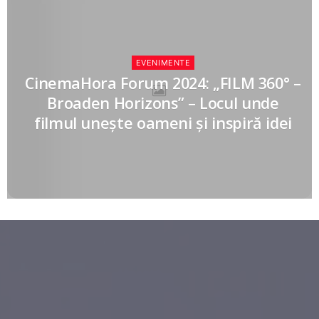
EVENIMENTE
CinemaHora Forum 2024: „FILM 360° –
Broaden Horizons” – Locul unde
filmul unește oameni și inspiră idei