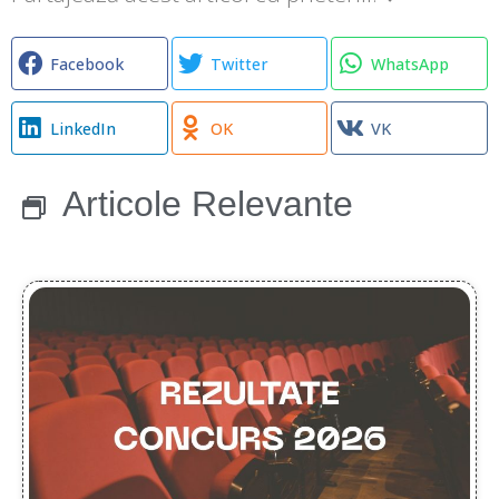
Facebook
Twitter
WhatsApp
LinkedIn
OK
VK
Articole Relevante