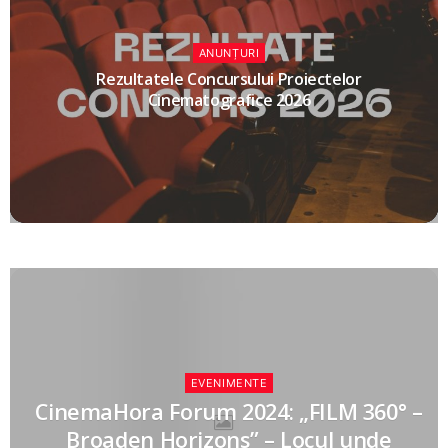
ANUNȚURI
Rezultatele Concursului Proiectelor
Cinematografice 2026
EVENIMENTE
CinemaHora Forum 2024: „FILM 360° –
Broaden Horizons” – Locul unde