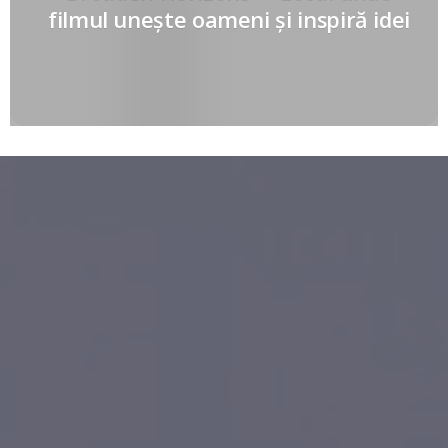
filmul unește oameni și inspiră idei