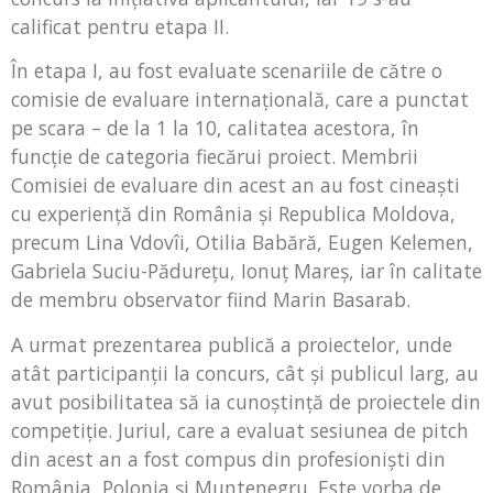
calificat pentru etapa II.
În etapa I, au fost evaluate scenariile de către o
comisie de evaluare internațională, care a punctat
pe scara – de la 1 la 10, calitatea acestora, în
funcție de categoria fiecărui proiect. Membrii
Comisiei de evaluare din acest an au fost cineaști
cu experiență din România și Republica Moldova,
precum Lina Vdovîi, Otilia Babără, Eugen Kelemen,
Gabriela Suciu-Pădurețu, Ionuţ Mareş, iar în calitate
de membru observator fiind Marin Basarab.
A urmat prezentarea publică a proiectelor, unde
atât participanții la concurs, cât și publicul larg, au
avut posibilitatea să ia cunoștință de proiectele din
competiție. Juriul, care a evaluat sesiunea de pitch
din acest an a fost compus din profesioniști din
România, Polonia și Muntenegru. Este vorba de