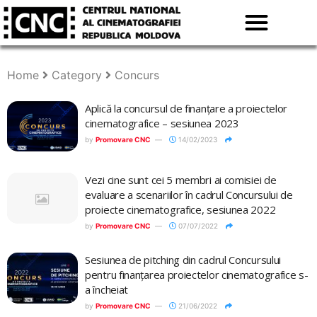
Home
Category
Concurs
Aplică la concursul de finanțare a proiectelor
cinematografice – sesiunea 2023
by
Promovare CNC
14/02/2023
Vezi cine sunt cei 5 membri ai comisiei de
evaluare a scenariilor în cadrul Concursului de
proiecte cinematografice, sesiunea 2022
by
Promovare CNC
07/07/2022
Sesiunea de pitching din cadrul Concursului
pentru finanțarea proiectelor cinematografice s-
a încheiat
by
Promovare CNC
21/06/2022